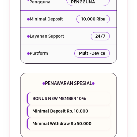
Pengguna
PENGGUNA
Minimal Deposit
10.000 Ribu
Layanan Support
24/7
Platform
Multi-Device
PENAWARAN SPESIAL
BONUS NEW MEMBER 10%
Minimal Deposit Rp. 10.000
Minimal Withdraw Rp 50.000