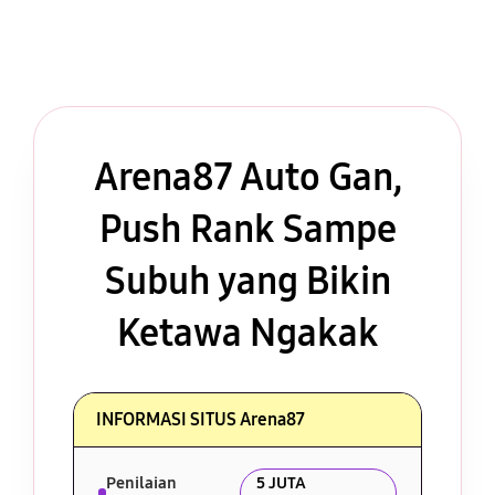
Arena87 Auto Gan,
Push Rank Sampe
Subuh yang Bikin
Ketawa Ngakak
INFORMASI SITUS Arena87
Penilaian
5 JUTA