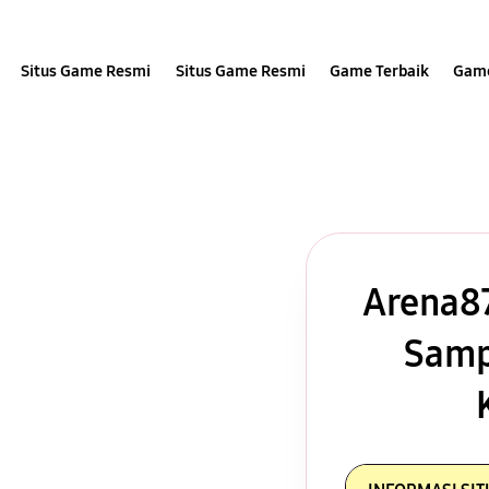
Situs Game Resmi
Situs Game Resmi
Game Terbaik
Game
Arena87
Samp