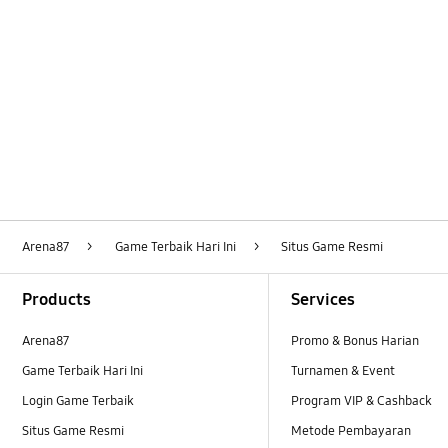
Layer Popup Close
Arena87
>
Game Terbaik Hari Ini
>
Situs Game Resmi
Footer Navigation
Products
Services
Arena87
Promo & Bonus Harian
Game Terbaik Hari Ini
Turnamen & Event
Login Game Terbaik
Program VIP & Cashback
Situs Game Resmi
Metode Pembayaran