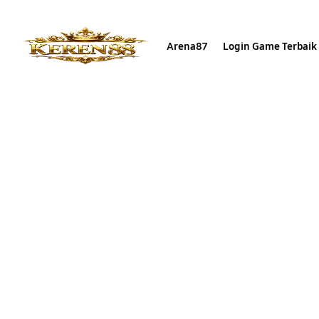
Skip
to
content
Arena87
Login Game Terbaik