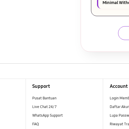
Minimal With
Support
Account
Pusat Bantuan
Login Mem
Live Chat 24/7
Daftar Aku
WhatsApp Support
Lupa Passw
FAQ
Riwayat Tr