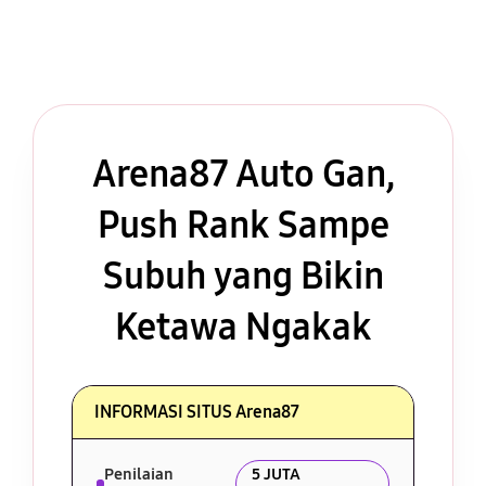
Arena87 Auto Gan,
Push Rank Sampe
Subuh yang Bikin
Ketawa Ngakak
INFORMASI SITUS Arena87
Penilaian
5 JUTA