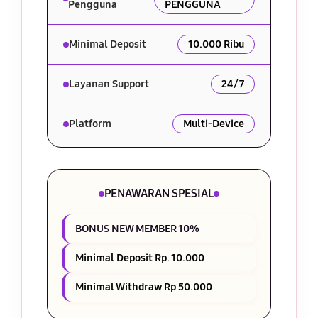
Pengguna
PENGGUNA
Minimal Deposit
10.000 Ribu
Layanan Support
24/7
Platform
Multi-Device
PENAWARAN SPESIAL
BONUS NEW MEMBER 10%
Minimal Deposit Rp. 10.000
Minimal Withdraw Rp 50.000