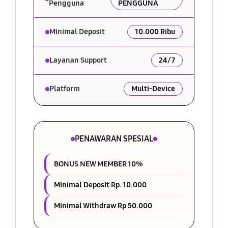
Pengguna
PENGGUNA
Minimal Deposit
10.000 Ribu
Layanan Support
24/7
Platform
Multi-Device
PENAWARAN SPESIAL
BONUS NEW MEMBER 10%
Minimal Deposit Rp. 10.000
Minimal Withdraw Rp 50.000