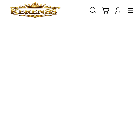
Skip
to
Cari
Troli
Login
Navigation
content